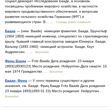
социал демократ. Исследования Бааде, в основном,
посвящены проблемам мирового хозяйства, в частности
мирового продовольственного обеспечения, и вопросам
развития сельского хозяйства Германии (ФРГ) и
развивающихся стран. В… …
Словарь бизнес-терминов
Бааде
— (нем. Baade) немецкая фамилия: Бааде, Брунольф
(1904 1969) немецкий инженер, специалист по стреловидному
крылу, бывший главный конструктор заводов Юнкерса. Бааде,
Вальтер (1893 1960) немецкий астроном. Бааде, Кнут
Андреессен… …
Википедия
Фриц Бааде
— Fritz Baade Дата рождения: 23 января
1893(18930123) Место рождения: Нойруппин Дата смерти: 15
мая 1974 Гражданство …
Википедия
Бааде, Фриц
— У этого термина существуют и другие
значения, см. Бааде. Фриц Бааде Fritz Baade Дата рождения:
23 января 1893(1893 01 23) Место рождения: Нойруппин …
Википедия